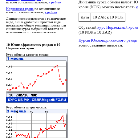
Динамика курса обмена валют: Ю
ко всем остальным валютам,
к рублю
кроне (NOK), можно посмотреть
Норвежская крона
по отношению ко
всем остальным валютам,
к рублю
Дата
10 ZAR к 10 NOK
Данные предоставляются в графическом
виде, они в удобном и простом виде
показывают общие тенденции роста или
Обратный
курс Норвежской крон
снижения курса выбранной валюты по
(10 NOK к 10 ZAR)
отношению к остальным валютам.
Курсы Южноафриканского рэнда
всем остальным валютам.
10 Южноафриканских рэндов к 10
Норвежских крон
:
Курс обмена валют за месяц:
Курс обмена за три месяца: