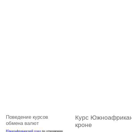
Поведение курсов
Курс Южноафрикан
обмена валют
кроне
Южноафриканский рэнд
по отношению