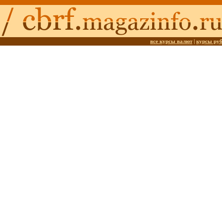
все курсы валют
|
курсы ру