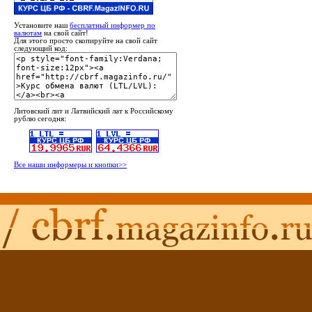
Установите наш
бесплатный информер по
валютам
на свой сайт!
Для этого просто скопируйте на свой сайт
следующий код:
Литовский лит и Латвийский лат к Российскому
рублю сегодня:
Все наши информеры и кнопки>>