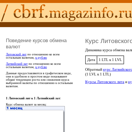
Поведение курсов обмена
Курс Литовског
валют
Динамика курса обмена вал
Литовский лит
по отношению ко всем
остальным валютам,
к рублю
Дата
1 LTL к 1 LVL
Латвийский лат
по отношению ко всем
остальным валютам,
к рублю
Обратный
курс Латвийского
Данные предоставляются в графическом виде,
(1 LVL к 1 LTL)
они в удобном и простом виде показывают
общие тенденции роста или снижения курса
Курсы Литовского лита
и
ку
выбранной валюты по отношению к остальным
валютам.
1 Литовский лит к 1 Латвийский лат
:
Курс обмена валют за месяц: