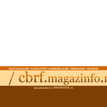
все курсы валют
|
курсы рубля
|
сравнение валют
|
информеры
|
подписки
продвижение от PROMOSITE.ru