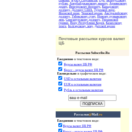
сомони
,
Фунту стерлингов
,
СДР
,
Белорусскому
рублю
,
Азербайджанскому манату
,
Армянскому
драму
,
Венгерскому форинту
,
Канадскому
доллару
,
Доллару США
,
Турецкой лире
,
Японской иене
,
Чешской кроне
,
Австралийскому
доллару
,
Узбекскому суму
,
Новому румынскому
лею
,
Сингапурскому доллару
,
Украинской
гривне
,
Вону Республики Корея
,
Казахскому
тенге
,
Болгарскому леву
,
Датской кроне
Почтовые рассылки курсов валют
ЦБ
Рассылки Subscribe.Ru
Ежедневно
в текстовом виде:
Курсы валют ЦБ РФ
Кросс - курсы валют ЦБ РФ
Еженедельно
в графическом виде:
USD к остальным валютам
EUR к остальным валютам
Рубль к остальным валютам
Рассылки
@
Mail
.ru
Ежедневно
в текстовом виде:
Курсы валют ЦБ РФ
Кросс - курсы валют ЦБ РФ