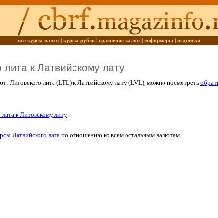
все курсы валют
|
курсы рубля
|
сравнение валют
|
информеры
|
подписки
о лита к Латвийскому лату
ют: Литовского лита (LTL) к Латвийскому лату (LVL), можно посмотреть
обрат
 лата к Литовскому литу
рсы Латвийского лата
по отношению ко всем остальным валютам.