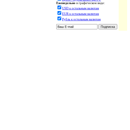
Еженедельно
в графическом виде:
USD к остальным валютам
EUR к остальным валютам
Рубль к остальным валютам