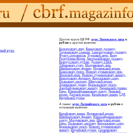
Другие курсы ЦБ РФ:
курс Литовского лита
к
рублю
и другим валютам:
Болгарскому леву
,
Канадскому доллару
,
ный курс
Таджикскому сомони
,
Сингапурскому доллару
,
Фунту стерлингов
,
Турецкой лире
,
Вону
Республики Корея
,
Австралийскому доллару
,
Белорусскому рублю
,
Доллару США
,
Узбекскому суму
,
Молдавскому лею
,
Швейцарскому франку
,
Норвежской кроне
,
Казахскому тенге
,
Новому румынскому лею
,
Японской иене
,
Новому туркменскому манату
,
Венгерскому форинту
,
Киргизскому сому
,
Польскому злотому
,
Шведской кроне
,
Армянскому драму
,
Бразильскому реалу
,
Азербайджанскому манату
,
Украинской гривне
,
Евро
,
Южноафриканскому рэнду
,
Чешской
кроне
,
Датской кроне
,
Китайскому юаню
,
СДР
,
Индийской рупии
А также:
курс Латвийского лата
к рублю
и
остальным валютам:
Китайскому юаню
,
Норвежской кроне
,
Швейцарскому франку
,
Южноафриканскому
рэнду
,
Молдавскому лею
,
Шведской кроне
,
Евро
,
Польскому злотому
,
Киргизскому сому
,
Бразильскому реалу
,
Новому туркменскому
манату
,
Индийской рупии
,
Таджикскому