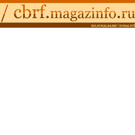
все курсы валют
|
курсы ру