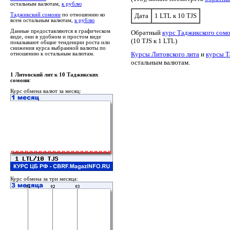
остальным валютам,
к рублю
Таджикский сомони
по отношению ко
Дата
1 LTL к 10 TJS
всем остальным валютам,
к рублю
Данные предоставляются в графическом
Обратный
курс Таджикского сомо
виде, они в удобном и простом виде
(10 TJS к 1 LTL)
показывают общие тенденции роста или
снижения курса выбранной валюты по
Курсы Литовского лита
и
курсы Т
отношению к остальным валютам.
остальным валютам.
1 Литовский лит к 10 Таджикских
сомони
:
Курс обмена валют за месяц:
Курс обмена за три месяца: