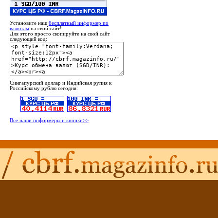
Установите наш
бесплатный информер по
валютам
на свой сайт!
Для этого просто скопируйте на свой сайт
следующий код:
Сингапурский доллар и Индийская рупия к
Российскому рублю сегодня:
Все наши информеры и кнопки>>