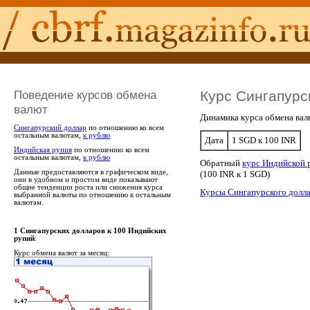
Поведение курсов обмена
Курс Сингапурс
валют
Динамика курса обмена вал
Сингапурский доллар
по отношению ко всем
остальным валютам,
к рублю
Дата
1 SGD к 100 INR
Индийская рупия
по отношению ко всем
остальным валютам,
к рублю
Обратный
курс Индийской 
Данные предоставляются в графическом виде,
(100 INR к 1 SGD)
они в удобном и простом виде показывают
общие тенденции роста или снижения курса
Курсы Сингапурского долл
выбранной валюты по отношению к остальным
валютам.
1 Сингапурских долларов к 100 Индийских
рупий
:
Курс обмена валют за месяц: