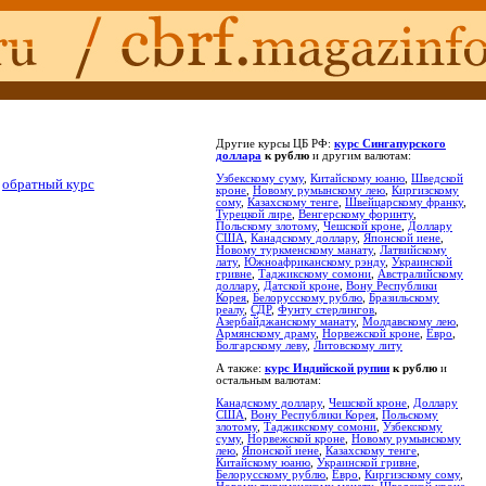
Другие курсы ЦБ РФ:
курс Сингапурского
доллара
к рублю
и другим валютам:
Узбекскому суму
,
Китайскому юаню
,
Шведской
ь
обратный курс
кроне
,
Новому румынскому лею
,
Киргизскому
сому
,
Казахскому тенге
,
Швейцарскому франку
,
Турецкой лире
,
Венгерскому форинту
,
Польскому злотому
,
Чешской кроне
,
Доллару
США
,
Канадскому доллару
,
Японской иене
,
Новому туркменскому манату
,
Латвийскому
лату
,
Южноафриканскому рэнду
,
Украинской
гривне
,
Таджикскому сомони
,
Австралийскому
доллару
,
Датской кроне
,
Вону Республики
Корея
,
Белорусскому рублю
,
Бразильскому
реалу
,
СДР
,
Фунту стерлингов
,
Азербайджанскому манату
,
Молдавскому лею
,
Армянскому драму
,
Норвежской кроне
,
Евро
,
Болгарскому леву
,
Литовскому литу
А также:
курс Индийской рупии
к рублю
и
остальным валютам:
Канадскому доллару
,
Чешской кроне
,
Доллару
США
,
Вону Республики Корея
,
Польскому
злотому
,
Таджикскому сомони
,
Узбекскому
суму
,
Норвежской кроне
,
Новому румынскому
лею
,
Японской иене
,
Казахскому тенге
,
Китайскому юаню
,
Украинской гривне
,
Белорусскому рублю
,
Евро
,
Киргизскому сому
,