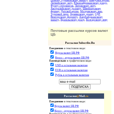
Новому туркменскому манату
,
Шведской кроне
,
Латвийскому лату
,
Южноафриканскому рэнду
,
Фунту стерлингов
,
Литовскому литу
,
Австралийскому доллару
,
Швейцарскому
франку
,
Датской кроне
,
Молдавскому лею
,
Турецкой лире
,
Армянскому драму
,
СДР
,
Венгерскому форинту
,
Азербайджанскому
манату
,
Бразильскому реалу
,
Болгарскому леву
Почтовые рассылки курсов валют
ЦБ
Рассылки Subscribe.Ru
Ежедневно
в текстовом виде:
Курсы валют ЦБ РФ
Кросс - курсы валют ЦБ РФ
Еженедельно
в графическом виде:
USD к остальным валютам
EUR к остальным валютам
Рубль к остальным валютам
Рассылки
@
Mail
.ru
Ежедневно
в текстовом виде:
Курсы валют ЦБ РФ
Кросс - курсы валют ЦБ РФ
Еженедельно
в графическом виде: