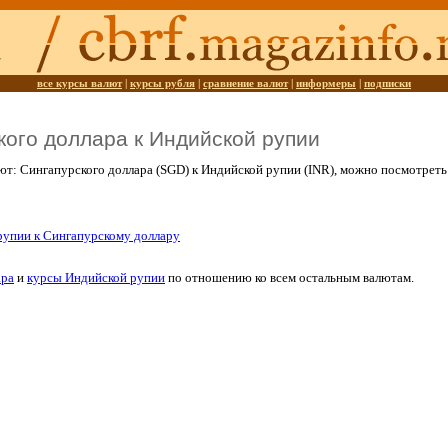
все курсы валют
|
курсы рубля
|
сравнение валют
|
информеры
|
подписки
кого доллара к Индийской рупии
ют: Сингапурского доллара (SGD) к Индийской рупии (INR), можно посмотрет
рупии к Сингапурскому доллару
ара
и
курсы Индийской рупии
по отношению ко всем остальным валютам.