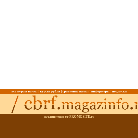
все курсы валют
|
курсы рубля
|
сравнение валют
|
информеры
|
подписки
продвижение от PROMOSITE.ru