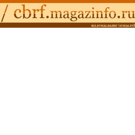
все курсы валют
|
курсы ру