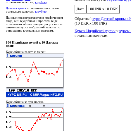
остальным валютам,
к рублю
Датская крона
по отношению ко всем
Дата
100 INR к 10 DKK
остальным валютам,
к рублю
Данные предоставляются в графическом
Обратный
курс Датской кроны к 
виде, они в удобном и простом виде
(10 DKK к 100 INR)
показывают общие тенденции роста или
снижения курса выбранной валюты по
Курсы Индийской рупии
и
курсы 
отношению к остальным валютам.
остальным валютам.
100 Индийских рупий к 10 Датских
крон
:
Курс обмена валют за месяц:
Курс обмена за три месяца: