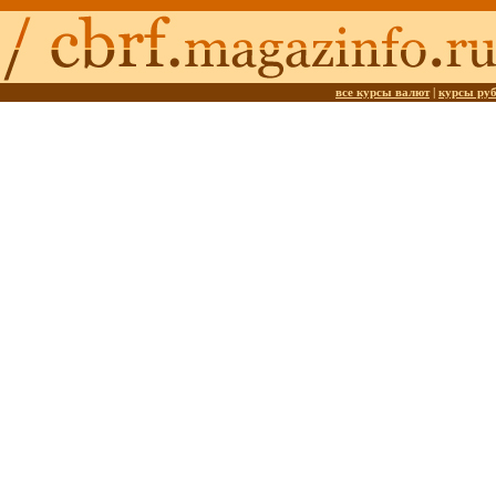
все курсы валют
|
курсы ру