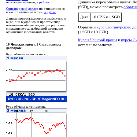
Динамика курса обмена валют: Ч
остальным валютам,
к рублю
(SGD), можно посмотреть
обратн
Сингапурский доллар
по отношению ко
всем остальным валютам,
к рублю
Дата
10 CZK к 1 SGD
Данные предоставляются в графическом
виде, они в удобном и простом виде
показывают общие тенденции роста или
Обратный
курс Сингапурского до
снижения курса выбранной валюты по
(1 SGD к 10 CZK)
отношению к остальным валютам.
Курсы Чешской кроны
и
курсы Си
остальным валютам.
10 Чешских крон к 1 Сингапурских
долларов
:
Курс обмена валют за месяц:
Курс обмена за три месяца: