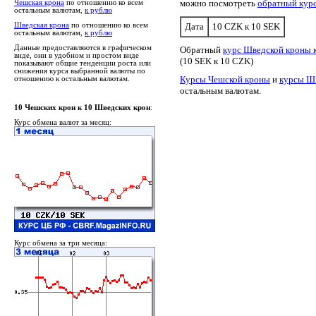
можно посмотреть
обратный кур
Чешская крона
по отношению ко всем
остальным валютам,
к рублю
Шведская крона
по отношению ко всем
Дата
10 CZK к 10 SEK
остальным валютам,
к рублю
Данные предоставляются в графическом
Обратный
курс Шведской кроны 
виде, они в удобном и простом виде
(10 SEK к 10 CZK)
показывают общие тенденции роста или
снижения курса выбранной валюты по
Курсы Чешской кроны
и
курсы Ш
отношению к остальным валютам.
остальным валютам.
10 Чешских крон к 10 Шведских крон
:
Курс обмена валют за месяц:
Курс обмена за три месяца: