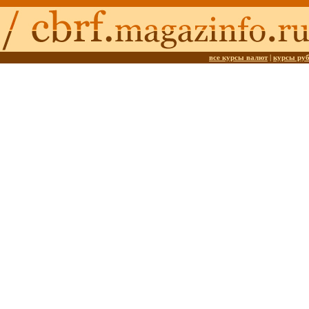
все курсы валют
|
курсы ру