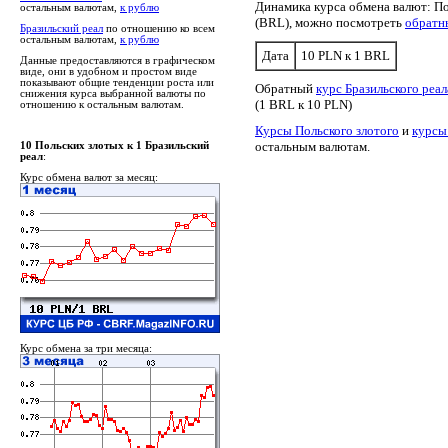
Динамика курса обмена валют: По
остальным валютам,
к рублю
(BRL), можно посмотреть
обратн
Бразильский реал
по отношению ко всем
остальным валютам,
к рублю
Дата
10 PLN к 1 BRL
Данные предоставляются в графическом
виде, они в удобном и простом виде
показывают общие тенденции роста или
Обратный
курс Бразильского реа
снижения курса выбранной валюты по
(1 BRL к 10 PLN)
отношению к остальным валютам.
Курсы Польского злотого
и
курсы
остальным валютам.
10 Польских злотых к 1 Бразильский
реал
:
Курс обмена валют за месяц:
Курс обмена за три месяца: