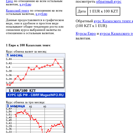
посмотреть
обратный курс
Евро
по отношению ко всем остальным
валютам,
к рублю
Казахский тенге
по отношению ко всем
Дата
1 EUR к 100 KZT
остальным валютам,
к рублю
Данные предоставляются в графическом
Обратный
курс Казахского тенге 
виде, они в удобном и простом виде
(100 KZT к 1 EUR)
показывают общие тенденции роста или
снижения курса выбранной валюты по
Курсы Евро
и
курсы Казахского т
отношению к остальным валютам.
валютам.
1 Евро к 100 Казахских тенге
:
Курс обмена валют за месяц:
Курс обмена за три месяца: