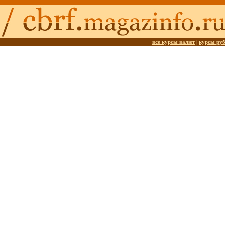
все курсы валют
|
курсы ру