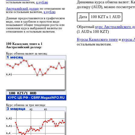
Динамика курса обмена валют: Ка
остальным валютам,
к рублю
доллару (AUD), можно посмотре
Австралийский доллар
по отношению ко
всем остальным валютам,
к рублю
Дата
100 KZT к 1 AUD
Данные предоставляются в графическом
виде, они в удобном и простом виде
показывают общие тенденции роста или
Обратный
курс Австралийского д
снижения курса выбранной валюты по
(1 AUD к 100 KZT)
отношению к остальным валютам.
Курсы Казахского тенге
и
курсы А
остальным валютам.
100 Казахских тенге к 1
Австралийский доллар
:
Курс обмена валют за месяц:
Курс обмена за три месяца: