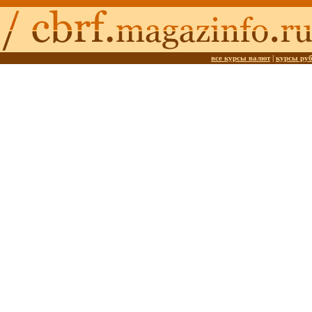
все курсы валют
|
курсы ру