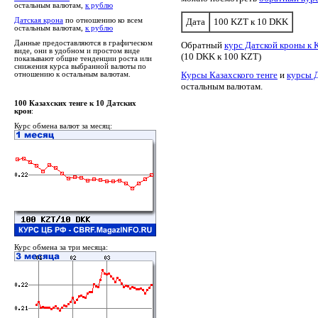
остальным валютам,
к рублю
Датская крона
по отношению ко всем
Дата
100 KZT к 10 DKK
остальным валютам,
к рублю
Данные предоставляются в графическом
Обратный
курс Датской кроны к 
виде, они в удобном и простом виде
(10 DKK к 100 KZT)
показывают общие тенденции роста или
снижения курса выбранной валюты по
Курсы Казахского тенге
и
курсы 
отношению к остальным валютам.
остальным валютам.
100 Казахских тенге к 10 Датских
крон
:
Курс обмена валют за месяц:
Курс обмена за три месяца: