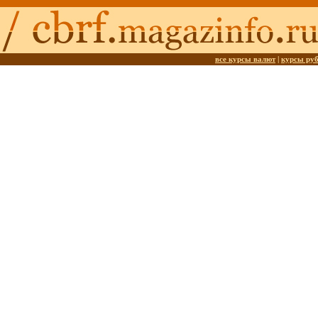
все курсы валют
|
курсы ру