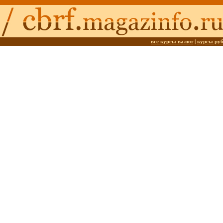
все курсы валют
|
курсы ру