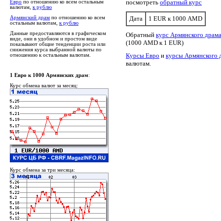
посмотреть
обратный курс
Евро
по отношению ко всем остальным
валютам,
к рублю
Армянский драм
по отношению ко всем
Дата
1 EUR к 1000 AMD
остальным валютам,
к рублю
Данные предоставляются в графическом
Обратный
курс Армянского драма
виде, они в удобном и простом виде
(1000 AMD к 1 EUR)
показывают общие тенденции роста или
снижения курса выбранной валюты по
Курсы Евро
и
курсы Армянского 
отношению к остальным валютам.
валютам.
1 Евро к 1000 Армянских драм
:
Курс обмена валют за месяц:
Курс обмена за три месяца: